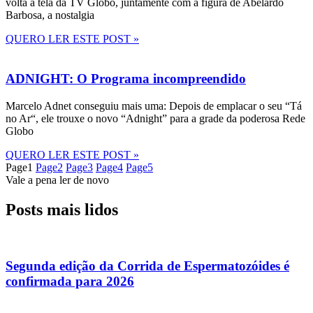
volta à tela da TV Globo, juntamente com a figura de Abelardo
Barbosa, a nostalgia
QUERO LER ESTE POST »
ADNIGHT: O Programa incompreendido
Marcelo Adnet conseguiu mais uma: Depois de emplacar o seu “Tá
no Ar“, ele trouxe o novo “Adnight” para a grade da poderosa Rede
Globo
QUERO LER ESTE POST »
Page
1
Page
2
Page
3
Page
4
Page
5
Vale a pena ler de novo
Posts mais lidos
Segunda edição da Corrida de Espermatozóides é
confirmada para 2026