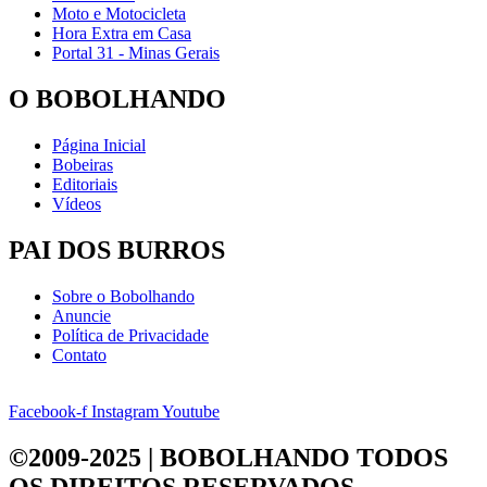
Moto e Motocicleta
Hora Extra em Casa
Portal 31 - Minas Gerais
O BOBOLHANDO
Página Inicial
Bobeiras
Editoriais
Vídeos
PAI DOS BURROS
Sobre o Bobolhando
Anuncie
Política de Privacidade
Contato
Facebook-f
Instagram
Youtube
©2009-2025 | BOBOLHANDO
TODOS
OS DIREITOS RESERVADOS.