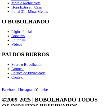
Moto e Motocicleta
Hora Extra em Casa
Portal 31 - Minas Gerais
O BOBOLHANDO
Página Inicial
Bobeiras
Editoriais
Vídeos
PAI DOS BURROS
Sobre o Bobolhando
Anuncie
Política de Privacidade
Contato
Facebook-f
Instagram
Youtube
©2009-2025 | BOBOLHANDO
TODOS
OS DIREITOS RESERVADOS.