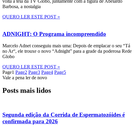
volta à tela da TV Globo, juntamente com a figura de Abelardo
Barbosa, a nostalgia
QUERO LER ESTE POST »
ADNIGHT: O Programa incompreendido
Marcelo Adnet conseguiu mais uma: Depois de emplacar o seu “Tá
no Ar“, ele trouxe o novo “Adnight” para a grade da poderosa Rede
Globo
QUERO LER ESTE POST »
Page
1
Page
2
Page
3
Page
4
Page
5
Vale a pena ler de novo
Posts mais lidos
Segunda edição da Corrida de Espermatozóides é
confirmada para 2026