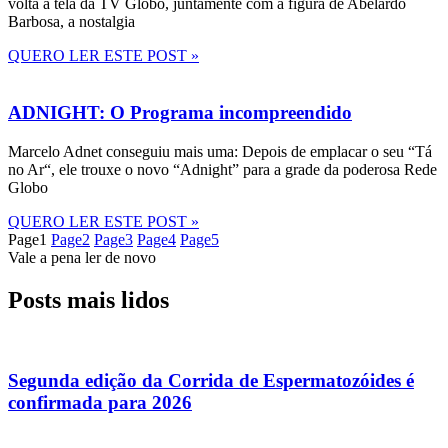
volta à tela da TV Globo, juntamente com a figura de Abelardo
Barbosa, a nostalgia
QUERO LER ESTE POST »
ADNIGHT: O Programa incompreendido
Marcelo Adnet conseguiu mais uma: Depois de emplacar o seu “Tá
no Ar“, ele trouxe o novo “Adnight” para a grade da poderosa Rede
Globo
QUERO LER ESTE POST »
Page
1
Page
2
Page
3
Page
4
Page
5
Vale a pena ler de novo
Posts mais lidos
Segunda edição da Corrida de Espermatozóides é
confirmada para 2026