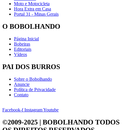
Moto e Motocicleta
Hora Extra em Casa
Portal 31 - Minas Gerais
O BOBOLHANDO
Página Inicial
Bobeiras
Editoriais
Vídeos
PAI DOS BURROS
Sobre o Bobolhando
Anuncie
Política de Privacidade
Contato
Facebook-f
Instagram
Youtube
©2009-2025 | BOBOLHANDO
TODOS
OS DIREITOS RESERVADOS.