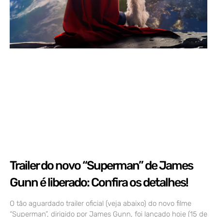
Trailer do novo “Superman” de James
Gunn é liberado: Confira os detalhes!
O tão aguardado trailer oficial (veja abaixo) do novo filme
“Superman”, dirigido por James Gunn, foi lançado hoje (15 de