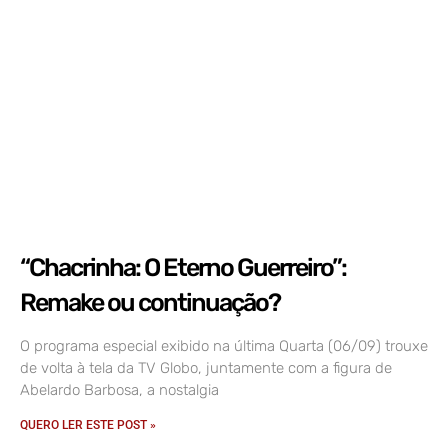
“Chacrinha: O Eterno Guerreiro”:
Remake ou continuação?
O programa especial exibido na última Quarta (06/09) trouxe
de volta à tela da TV Globo, juntamente com a figura de
Abelardo Barbosa, a nostalgia
QUERO LER ESTE POST »