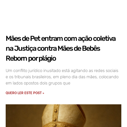
Mães de Pet entram com ação coletiva
na Justiça contra Mães de Bebês
Reborn por plágio
Um conflito jurídico inusitado está agitando as redes sociais
e os tribunais brasileiros, em pleno dia das mães, colocando
em lados opostos dois grupos que
QUERO LER ESTE POST »