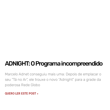
ADNIGHT: O Programa incompreendido
Marcelo Adnet conseguiu mais uma: Depois de emplacar o
seu “Tá no Ar“, ele trouxe o novo “Adnight” para a grade da
poderosa Rede Globo
QUERO LER ESTE POST »