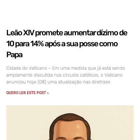
Leão XIV promete aumentar dízimo de
10 para 14% após a sua posse como
Papa
Cidade do Vaticano – Em uma medida que já está sendo
amplamente discutida nos círculos católicos, o Vaticano
anunciou hoje (08) uma atualização nas diretrizes
QUERO LER ESTE POST »