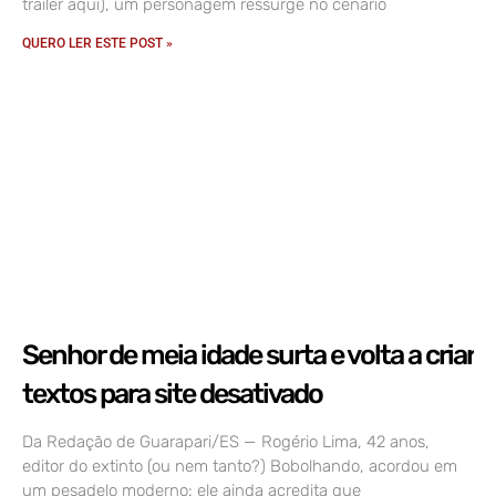
trailer aqui), um personagem ressurge no cenário
QUERO LER ESTE POST »
Senhor de meia idade surta e volta a criar
textos para site desativado
Da Redação de Guarapari/ES — Rogério Lima, 42 anos,
editor do extinto (ou nem tanto?) Bobolhando, acordou em
um pesadelo moderno: ele ainda acredita que