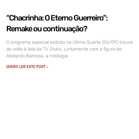
“Chacrinha: O Eterno Guerreiro”:
Remake ou continuação?
O programa especial exibido na última Quarta (06/09) trouxe
de volta à tela da TV Globo, juntamente com a figura de
Abelardo Barbosa, a nostalgia
QUERO LER ESTE POST »