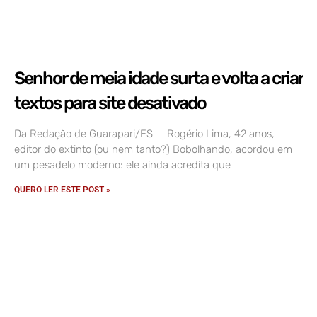
Senhor de meia idade surta e volta a criar
textos para site desativado
Da Redação de Guarapari/ES — Rogério Lima, 42 anos,
editor do extinto (ou nem tanto?) Bobolhando, acordou em
um pesadelo moderno: ele ainda acredita que
QUERO LER ESTE POST »