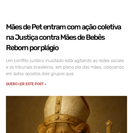
Mães de Pet entram com ação coletiva
na Justiça contra Mães de Bebês
Reborn por plágio
Um conflito jurídico inusitado está agitando as redes sociais
e os tribunais brasileiros, em pleno dia das mães, colocando
em lados opostos dois grupos que
QUERO LER ESTE POST »