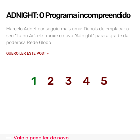
ADNIGHT: O Programa incompreendido
Marcelo Adnet conseguiu mais uma: Depois de emplacar o
seu “Tá no Ar“, ele trouxe o novo “Adnight” para a grade da
poderosa Rede Globo
QUERO LER ESTE POST »
1
2
3
4
5
Vale a pena ler de novo