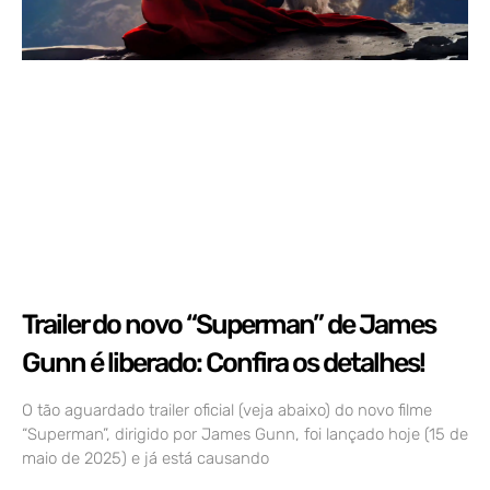
Trailer do novo “Superman” de James
Gunn é liberado: Confira os detalhes!
O tão aguardado trailer oficial (veja abaixo) do novo filme
“Superman”, dirigido por James Gunn, foi lançado hoje (15 de
maio de 2025) e já está causando