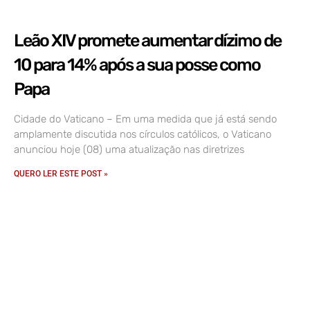
Leão XIV promete aumentar dízimo de
10 para 14% após a sua posse como
Papa
Cidade do Vaticano – Em uma medida que já está sendo
amplamente discutida nos círculos católicos, o Vaticano
anunciou hoje (08) uma atualização nas diretrizes
QUERO LER ESTE POST »