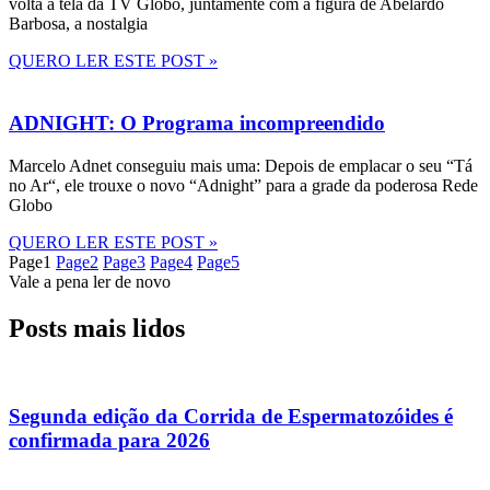
volta à tela da TV Globo, juntamente com a figura de Abelardo
Barbosa, a nostalgia
QUERO LER ESTE POST »
ADNIGHT: O Programa incompreendido
Marcelo Adnet conseguiu mais uma: Depois de emplacar o seu “Tá
no Ar“, ele trouxe o novo “Adnight” para a grade da poderosa Rede
Globo
QUERO LER ESTE POST »
Page
1
Page
2
Page
3
Page
4
Page
5
Vale a pena ler de novo
Posts mais lidos
Segunda edição da Corrida de Espermatozóides é
confirmada para 2026