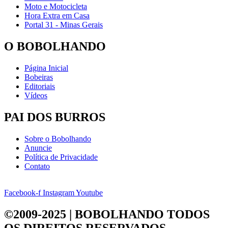
Moto e Motocicleta
Hora Extra em Casa
Portal 31 - Minas Gerais
O BOBOLHANDO
Página Inicial
Bobeiras
Editoriais
Vídeos
PAI DOS BURROS
Sobre o Bobolhando
Anuncie
Política de Privacidade
Contato
Facebook-f
Instagram
Youtube
©2009-2025 | BOBOLHANDO
TODOS
OS DIREITOS RESERVADOS.