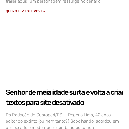
trailer aqui), um personagem ressurge no cenário
QUERO LER ESTE POST »
Senhor de meia idade surta e volta a criar
textos para site desativado
Da Redação de Guarapari/ES — Rogério Lima, 42 anos,
editor do extinto (ou nem tanto?) Bobolhando, acordou em
um pesadelo moderno: ele ainda acredita que