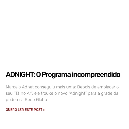
ADNIGHT: O Programa incompreendido
Marcelo Adnet conseguiu mais uma: Depois de emplacar o
seu “Tá no Ar“, ele trouxe o novo “Adnight” para a grade da
poderosa Rede Globo
QUERO LER ESTE POST »