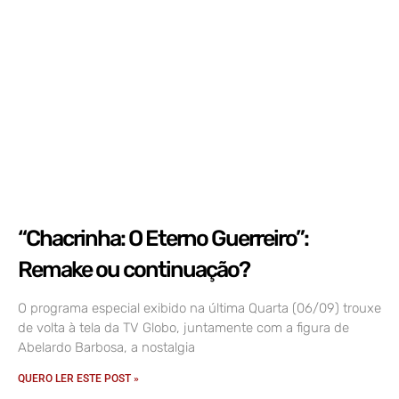
“Chacrinha: O Eterno Guerreiro”:
Remake ou continuação?
O programa especial exibido na última Quarta (06/09) trouxe
de volta à tela da TV Globo, juntamente com a figura de
Abelardo Barbosa, a nostalgia
QUERO LER ESTE POST »