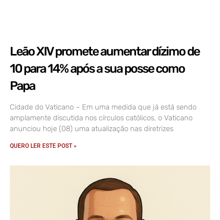
Leão XIV promete aumentar dízimo de
10 para 14% após a sua posse como
Papa
Cidade do Vaticano – Em uma medida que já está sendo
amplamente discutida nos círculos católicos, o Vaticano
anunciou hoje (08) uma atualização nas diretrizes
QUERO LER ESTE POST »