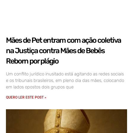
Mães de Pet entram com ação coletiva
na Justiça contra Mães de Bebês
Reborn por plágio
Um conflito jurídico inusitado está agitando as redes sociais
e os tribunais brasileiros, em pleno dia das mães, colocando
em lados opostos dois grupos que
QUERO LER ESTE POST »