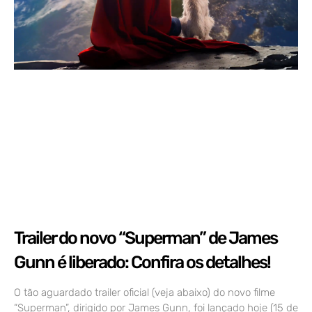
Trailer do novo “Superman” de James
Gunn é liberado: Confira os detalhes!
O tão aguardado trailer oficial (veja abaixo) do novo filme
“Superman”, dirigido por James Gunn, foi lançado hoje (15 de