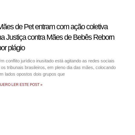
Mães de Pet entram com ação coletiva
na Justiça contra Mães de Bebês Reborn
or plágio
m conflito jurídico inusitado está agitando as redes sociais
 os tribunais brasileiros, em pleno dia das mães, colocando
m lados opostos dois grupos que
UERO LER ESTE POST »