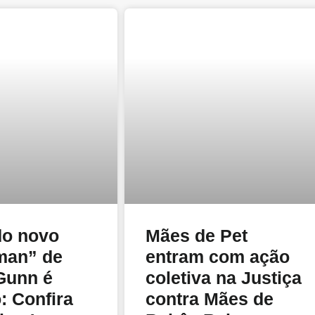
do novo
Mães de Pet
man” de
entram com ação
Gunn é
coletiva na Justiça
: Confira
contra Mães de