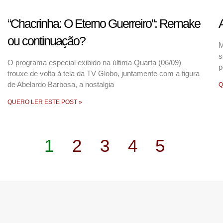
“Chacrinha: O Eterno Guerreiro”: Remake
ou continuação?
M
s
O programa especial exibido na última Quarta (06/09)
p
trouxe de volta à tela da TV Globo, juntamente com a figura
de Abelardo Barbosa, a nostalgia
Q
QUERO LER ESTE POST »
1
2
3
4
5