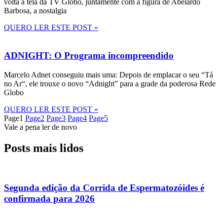
volta à tela da TV Globo, juntamente com a figura de Abelardo
Barbosa, a nostalgia
QUERO LER ESTE POST »
ADNIGHT: O Programa incompreendido
Marcelo Adnet conseguiu mais uma: Depois de emplacar o seu “Tá
no Ar“, ele trouxe o novo “Adnight” para a grade da poderosa Rede
Globo
QUERO LER ESTE POST »
Page
1
Page
2
Page
3
Page
4
Page
5
Vale a pena ler de novo
Posts mais lidos
Segunda edição da Corrida de Espermatozóides é
confirmada para 2026