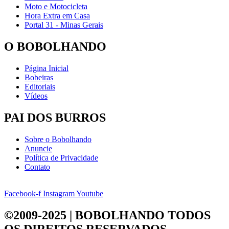
Moto e Motocicleta
Hora Extra em Casa
Portal 31 - Minas Gerais
O BOBOLHANDO
Página Inicial
Bobeiras
Editoriais
Vídeos
PAI DOS BURROS
Sobre o Bobolhando
Anuncie
Política de Privacidade
Contato
Facebook-f
Instagram
Youtube
©2009-2025 | BOBOLHANDO
TODOS
OS DIREITOS RESERVADOS.