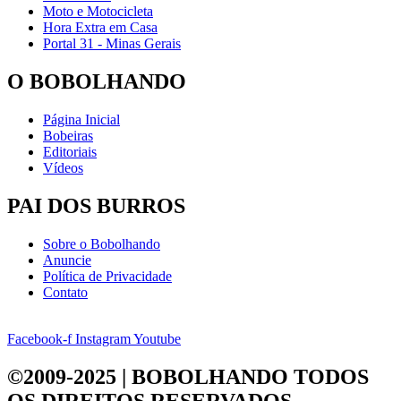
Moto e Motocicleta
Hora Extra em Casa
Portal 31 - Minas Gerais
O BOBOLHANDO
Página Inicial
Bobeiras
Editoriais
Vídeos
PAI DOS BURROS
Sobre o Bobolhando
Anuncie
Política de Privacidade
Contato
Facebook-f
Instagram
Youtube
©2009-2025 | BOBOLHANDO
TODOS
OS DIREITOS RESERVADOS.