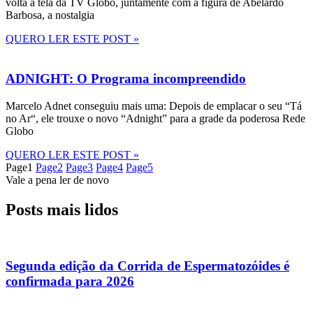
volta à tela da TV Globo, juntamente com a figura de Abelardo
Barbosa, a nostalgia
QUERO LER ESTE POST »
ADNIGHT: O Programa incompreendido
Marcelo Adnet conseguiu mais uma: Depois de emplacar o seu “Tá
no Ar“, ele trouxe o novo “Adnight” para a grade da poderosa Rede
Globo
QUERO LER ESTE POST »
Page
1
Page
2
Page
3
Page
4
Page
5
Vale a pena ler de novo
Posts mais lidos
Segunda edição da Corrida de Espermatozóides é
confirmada para 2026