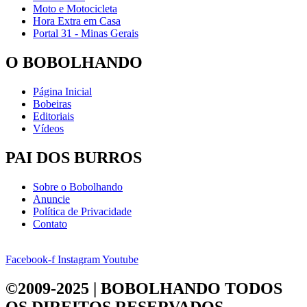
Moto e Motocicleta
Hora Extra em Casa
Portal 31 - Minas Gerais
O BOBOLHANDO
Página Inicial
Bobeiras
Editoriais
Vídeos
PAI DOS BURROS
Sobre o Bobolhando
Anuncie
Política de Privacidade
Contato
Facebook-f
Instagram
Youtube
©2009-2025 | BOBOLHANDO
TODOS
OS DIREITOS RESERVADOS.