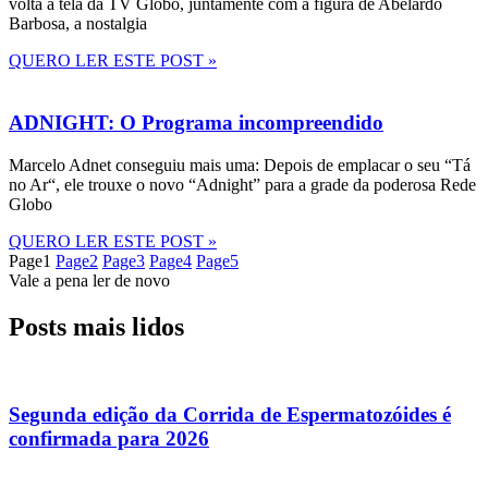
volta à tela da TV Globo, juntamente com a figura de Abelardo
Barbosa, a nostalgia
QUERO LER ESTE POST »
ADNIGHT: O Programa incompreendido
Marcelo Adnet conseguiu mais uma: Depois de emplacar o seu “Tá
no Ar“, ele trouxe o novo “Adnight” para a grade da poderosa Rede
Globo
QUERO LER ESTE POST »
Page
1
Page
2
Page
3
Page
4
Page
5
Vale a pena ler de novo
Posts mais lidos
Segunda edição da Corrida de Espermatozóides é
confirmada para 2026