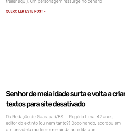
trailer aqui), um personagem ressurge no cenário
QUERO LER ESTE POST »
Senhor de meia idade surta e volta a criar
textos para site desativado
Da Redação de Guarapari/ES — Rogério Lima, 42 anos,
editor do extinto (ou nem tanto?) Bobolhando, acordou em
um pesadelo moderno: ele ainda acredita que