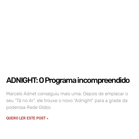
ADNIGHT: O Programa incompreendido
Marcelo Adnet conseguiu mais uma: Depois de emplacar o
seu “Tá no Ar“, ele trouxe o novo “Adnight” para a grade da
poderosa Rede Globo
QUERO LER ESTE POST »