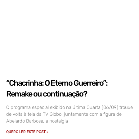
“Chacrinha: O Eterno Guerreiro”:
Remake ou continuação?
O programa especial exibido na última Quarta (06/09) trouxe
de volta à tela da TV Globo, juntamente com a figura de
Abelardo Barbosa, a nostalgia
QUERO LER ESTE POST »