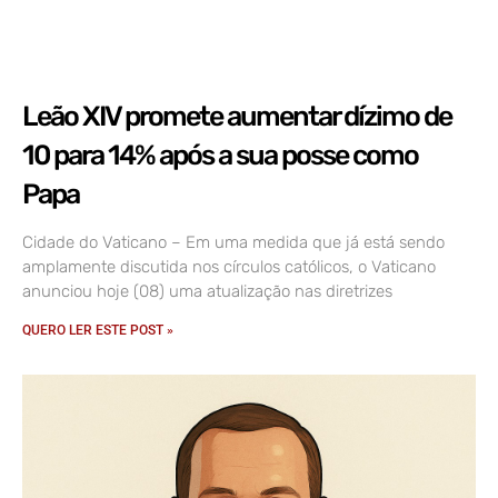
Leão XIV promete aumentar dízimo de
10 para 14% após a sua posse como
Papa
Cidade do Vaticano – Em uma medida que já está sendo
amplamente discutida nos círculos católicos, o Vaticano
anunciou hoje (08) uma atualização nas diretrizes
QUERO LER ESTE POST »