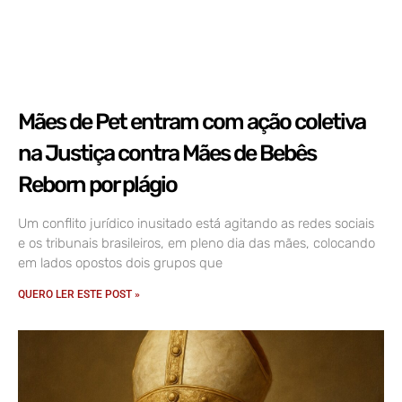
Mães de Pet entram com ação coletiva
na Justiça contra Mães de Bebês
Reborn por plágio
Um conflito jurídico inusitado está agitando as redes sociais
e os tribunais brasileiros, em pleno dia das mães, colocando
em lados opostos dois grupos que
QUERO LER ESTE POST »