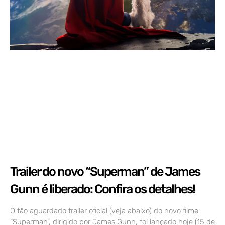
Trailer do novo “Superman” de James
Gunn é liberado: Confira os detalhes!
O tão aguardado trailer oficial (veja abaixo) do novo filme
“Superman”, dirigido por James Gunn, foi lançado hoje (15 de