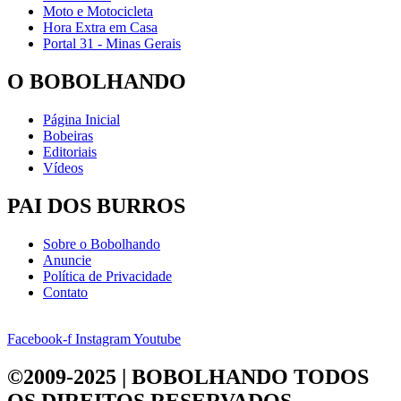
Moto e Motocicleta
Hora Extra em Casa
Portal 31 - Minas Gerais
O BOBOLHANDO
Página Inicial
Bobeiras
Editoriais
Vídeos
PAI DOS BURROS
Sobre o Bobolhando
Anuncie
Política de Privacidade
Contato
Facebook-f
Instagram
Youtube
©2009-2025 | BOBOLHANDO
TODOS
OS DIREITOS RESERVADOS.