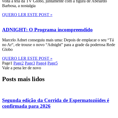
volta à tela da TV Globo, juntamente com a figura de Abelardo
Barbosa, a nostalgia
QUERO LER ESTE POST »
ADNIGHT: O Programa incompreendido
Marcelo Adnet conseguiu mais uma: Depois de emplacar o seu “Tá
no Ar“, ele trouxe o novo “Adnight” para a grade da poderosa Rede
Globo
QUERO LER ESTE POST »
Page
1
Page
2
Page
3
Page
4
Page
5
Vale a pena ler de novo
Posts mais lidos
Segunda edição da Corrida de Espermatozóides é
confirmada para 2026