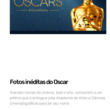
Fotos inéditas do Oscar
Grandes nomes do cinema, todo o ano, concorrem a um
prêmio que é entregue pela Academia de Artes e Ciências
Cinematográficas para ter seu nome