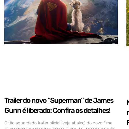
Trailer do novo “Superman” de James
Gunn é liberado: Confira os detalhes!
O tão aguardado trailer oficial (veja abaixo) do novo filme