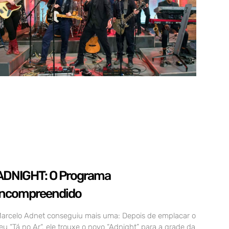
ADNIGHT: O Programa
incompreendido
arcelo Adnet conseguiu mais uma: Depois de emplacar o
eu “Tá no Ar“, ele trouxe o novo “Adnight” para a grade da