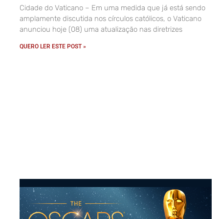
Cidade do Vaticano – Em uma medida que já está sendo
amplamente discutida nos círculos católicos, o Vaticano
anunciou hoje (08) uma atualização nas diretrizes
QUERO LER ESTE POST »