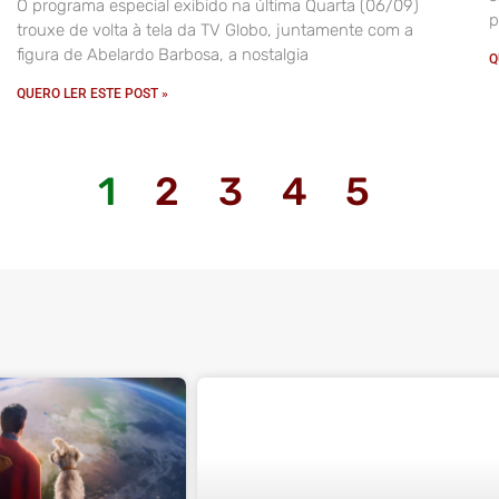
O programa especial exibido na última Quarta (06/09)
p
trouxe de volta à tela da TV Globo, juntamente com a
figura de Abelardo Barbosa, a nostalgia
Q
QUERO LER ESTE POST »
1
2
3
4
5