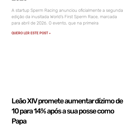
A startup Sperm Racing anunciou oficialmente a segunda
edição da inusitada World’s First Sperm Race, marcada
para abril de 2026. O evento, que na primeira
QUERO LER ESTE POST »
Leão XIV promete aumentar dízimo de
10 para 14% após a sua posse como
Papa