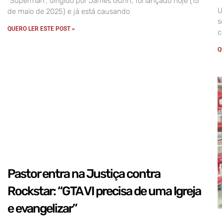
“Superman”, dirigido por James Gunn, foi lançado hoje (15
U
de maio de 2025) e já está causando
s
QUERO LER ESTE POST »
c
Q
Pastor entra na Justiça contra
Rockstar: “GTA VI precisa de uma Igreja
e evangelizar”