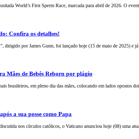
usitada World’s First Sperm Race, marcada para abril de 2026. O event
o: Confira os detalhes!
n”, dirigido por James Gunn, foi lançado hoje (15 de maio de 2025) e já
tra Mães de Bebês Reborn por plágio
bunais brasileiros, em pleno dia das mães, colocando em lados opostos do
após a sua posse como Papa
utida nos círculos católicos, o Vaticano anunciou hoje (08) uma atual