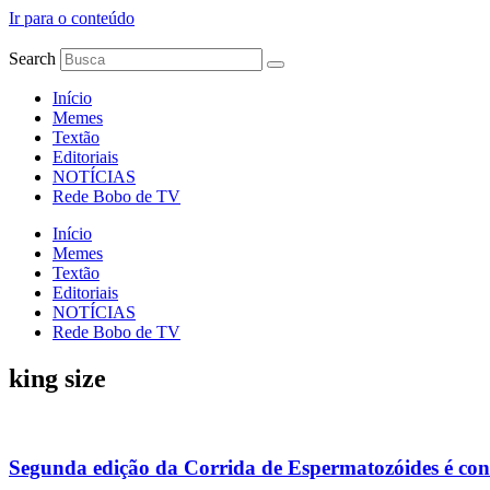
Ir para o conteúdo
Search
Início
Memes
Textão
Editoriais
NOTÍCIAS
Rede Bobo de TV
Início
Memes
Textão
Editoriais
NOTÍCIAS
Rede Bobo de TV
king size
Segunda edição da Corrida de Espermatozóides é co