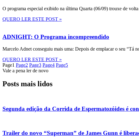
O programa especial exibido na última Quarta (06/09) trouxe de volta
QUERO LER ESTE POST »
ADNIGHT: O Programa incompreendido
Marcelo Adnet conseguiu mais uma: Depois de emplacar o seu “Tá no
QUERO LER ESTE POST »
Page
1
Page
2
Page
3
Page
4
Page
5
Vale a pena ler de novo
Posts mais lidos
Segunda edição da Corrida de Espermatozóides é co
Trailer do novo “Superman” de James Gunn é liberad