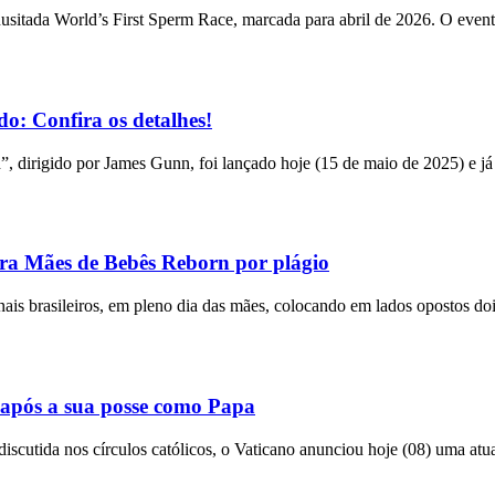
usitada World’s First Sperm Race, marcada para abril de 2026. O event
o: Confira os detalhes!
n”, dirigido por James Gunn, foi lançado hoje (15 de maio de 2025) e já
tra Mães de Bebês Reborn por plágio
bunais brasileiros, em pleno dia das mães, colocando em lados opostos do
após a sua posse como Papa
utida nos círculos católicos, o Vaticano anunciou hoje (08) uma atual