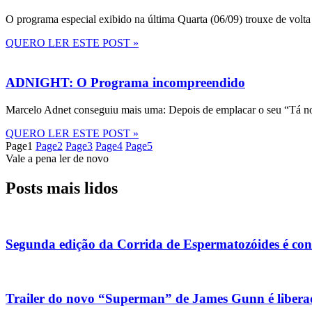
O programa especial exibido na última Quarta (06/09) trouxe de volta
QUERO LER ESTE POST »
ADNIGHT: O Programa incompreendido
Marcelo Adnet conseguiu mais uma: Depois de emplacar o seu “Tá no
QUERO LER ESTE POST »
Page
1
Page
2
Page
3
Page
4
Page
5
Vale a pena ler de novo
Posts mais lidos
Segunda edição da Corrida de Espermatozóides é co
Trailer do novo “Superman” de James Gunn é liberad