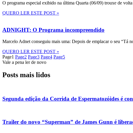
O programa especial exibido na última Quarta (06/09) trouxe de volta
QUERO LER ESTE POST »
ADNIGHT: O Programa incompreendido
Marcelo Adnet conseguiu mais uma: Depois de emplacar o seu “Tá no
QUERO LER ESTE POST »
Page
1
Page
2
Page
3
Page
4
Page
5
Vale a pena ler de novo
Posts mais lidos
Segunda edição da Corrida de Espermatozóides é co
Trailer do novo “Superman” de James Gunn é liberad