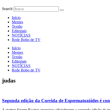
Ir
para
Search
o
conteúdo
Início
Memes
Textão
Editoriais
NOTÍCIAS
Rede Bobo de TV
Início
Memes
Textão
Editoriais
NOTÍCIAS
Rede Bobo de TV
judas
Segunda edição da Corrida de Espermatozóides é co
A startup Sperm Racing anunciou oficialmente a segunda edição da in