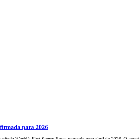
nfirmada para 2026
usitada World’s First Sperm Race, marcada para abril de 2026. O event