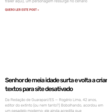
trailer aqui), um personagem ressurge no cenário
QUERO LER ESTE POST »
Senhor de meia idade surta e volta a criar
textos para site desativado
Da Redação de Guarapari/ES — Rogério Lima, 42 anos,
editor do extinto (ou nem tanto?) Bobolhando, acordou em
um pesadelo moderno: ele ainda acredita que