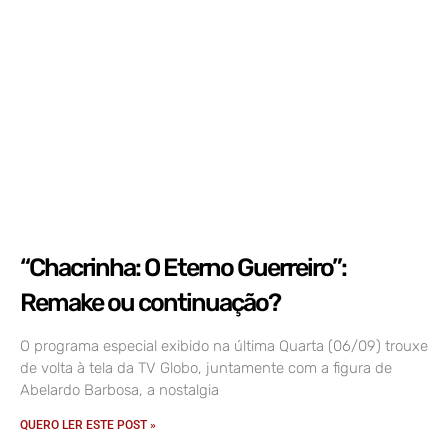
“Chacrinha: O Eterno Guerreiro”:
Remake ou continuação?
O programa especial exibido na última Quarta (06/09) trouxe
de volta à tela da TV Globo, juntamente com a figura de
Abelardo Barbosa, a nostalgia
QUERO LER ESTE POST »