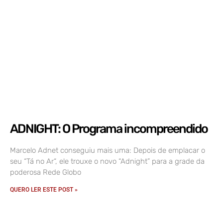
ADNIGHT: O Programa incompreendido
Marcelo Adnet conseguiu mais uma: Depois de emplacar o
seu “Tá no Ar“, ele trouxe o novo “Adnight” para a grade da
poderosa Rede Globo
QUERO LER ESTE POST »