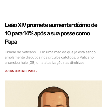
Leão XIV promete aumentar dízimo de
10 para 14% após a sua posse como
Papa
Cidade do Vaticano – Em uma medida que já está sendo
amplamente discutida nos círculos católicos, o Vaticano
anunciou hoje (08) uma atualização nas diretrizes
QUERO LER ESTE POST »