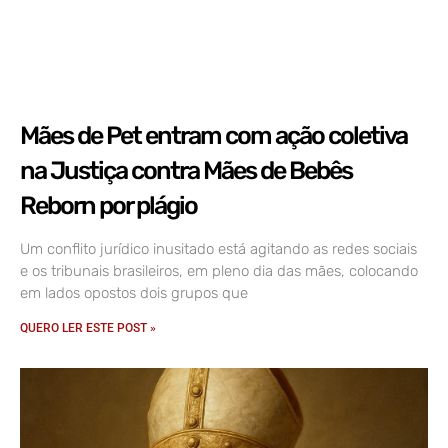
Mães de Pet entram com ação coletiva
na Justiça contra Mães de Bebês
Reborn por plágio
Um conflito jurídico inusitado está agitando as redes sociais
e os tribunais brasileiros, em pleno dia das mães, colocando
em lados opostos dois grupos que
QUERO LER ESTE POST »