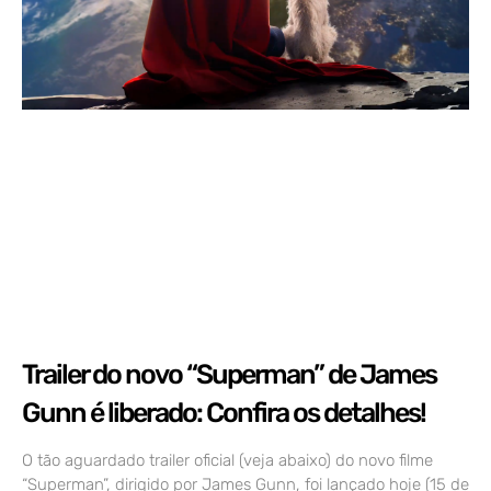
Trailer do novo “Superman” de James
Gunn é liberado: Confira os detalhes!
O tão aguardado trailer oficial (veja abaixo) do novo filme
“Superman”, dirigido por James Gunn, foi lançado hoje (15 de