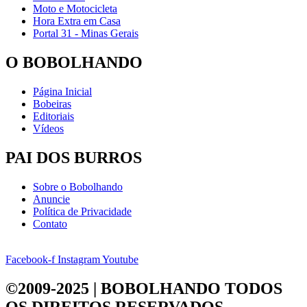
Moto e Motocicleta
Hora Extra em Casa
Portal 31 - Minas Gerais
O BOBOLHANDO
Página Inicial
Bobeiras
Editoriais
Vídeos
PAI DOS BURROS
Sobre o Bobolhando
Anuncie
Política de Privacidade
Contato
Facebook-f
Instagram
Youtube
©2009-2025 | BOBOLHANDO
TODOS
OS DIREITOS RESERVADOS.