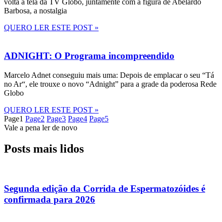
volta à tela da TV Globo, juntamente com a figura de Abelardo
Barbosa, a nostalgia
QUERO LER ESTE POST »
ADNIGHT: O Programa incompreendido
Marcelo Adnet conseguiu mais uma: Depois de emplacar o seu “Tá
no Ar“, ele trouxe o novo “Adnight” para a grade da poderosa Rede
Globo
QUERO LER ESTE POST »
Page
1
Page
2
Page
3
Page
4
Page
5
Vale a pena ler de novo
Posts mais lidos
Segunda edição da Corrida de Espermatozóides é
confirmada para 2026