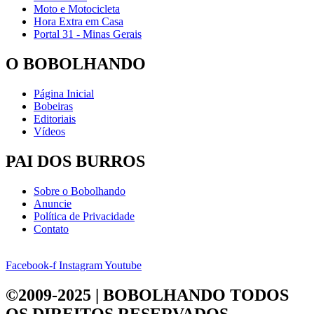
Moto e Motocicleta
Hora Extra em Casa
Portal 31 - Minas Gerais
O BOBOLHANDO
Página Inicial
Bobeiras
Editoriais
Vídeos
PAI DOS BURROS
Sobre o Bobolhando
Anuncie
Política de Privacidade
Contato
Facebook-f
Instagram
Youtube
©2009-2025 | BOBOLHANDO
TODOS
OS DIREITOS RESERVADOS.