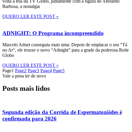
volta à tela da TV Globo, juntamente com a figura de Abelardo
Barbosa, a nostalgia
QUERO LER ESTE POST »
ADNIGHT: O Programa incompreendido
Marcelo Adnet conseguiu mais uma: Depois de emplacar o seu “Tá
no Ar“, ele trouxe o novo “Adnight” para a grade da poderosa Rede
Globo
QUERO LER ESTE POST »
Page
1
Page
2
Page
3
Page
4
Page
5
Vale a pena ler de novo
Posts mais lidos
Segunda edição da Corrida de Espermatozóides é
confirmada para 2026