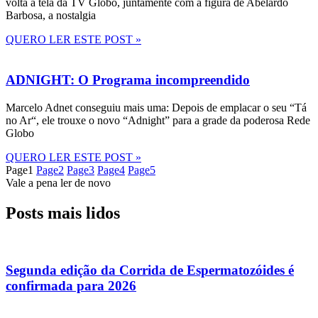
volta à tela da TV Globo, juntamente com a figura de Abelardo
Barbosa, a nostalgia
QUERO LER ESTE POST »
ADNIGHT: O Programa incompreendido
Marcelo Adnet conseguiu mais uma: Depois de emplacar o seu “Tá
no Ar“, ele trouxe o novo “Adnight” para a grade da poderosa Rede
Globo
QUERO LER ESTE POST »
Page
1
Page
2
Page
3
Page
4
Page
5
Vale a pena ler de novo
Posts mais lidos
Segunda edição da Corrida de Espermatozóides é
confirmada para 2026