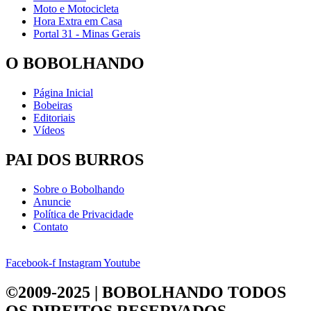
Moto e Motocicleta
Hora Extra em Casa
Portal 31 - Minas Gerais
O BOBOLHANDO
Página Inicial
Bobeiras
Editoriais
Vídeos
PAI DOS BURROS
Sobre o Bobolhando
Anuncie
Política de Privacidade
Contato
Facebook-f
Instagram
Youtube
©2009-2025 | BOBOLHANDO
TODOS
OS DIREITOS RESERVADOS.