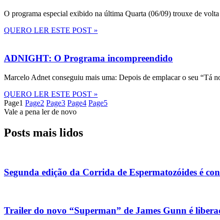
O programa especial exibido na última Quarta (06/09) trouxe de volta
QUERO LER ESTE POST »
ADNIGHT: O Programa incompreendido
Marcelo Adnet conseguiu mais uma: Depois de emplacar o seu “Tá no
QUERO LER ESTE POST »
Page
1
Page
2
Page
3
Page
4
Page
5
Vale a pena ler de novo
Posts mais lidos
Segunda edição da Corrida de Espermatozóides é co
Trailer do novo “Superman” de James Gunn é liberad