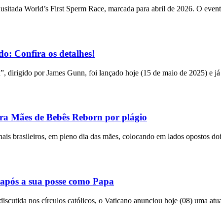
usitada World’s First Sperm Race, marcada para abril de 2026. O event
o: Confira os detalhes!
n”, dirigido por James Gunn, foi lançado hoje (15 de maio de 2025) e já
tra Mães de Bebês Reborn por plágio
bunais brasileiros, em pleno dia das mães, colocando em lados opostos do
após a sua posse como Papa
utida nos círculos católicos, o Vaticano anunciou hoje (08) uma atual