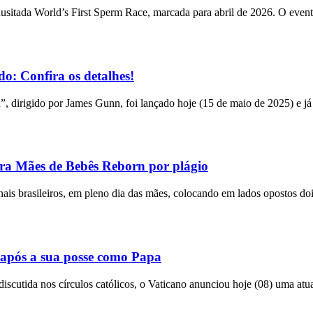
usitada World’s First Sperm Race, marcada para abril de 2026. O event
o: Confira os detalhes!
n”, dirigido por James Gunn, foi lançado hoje (15 de maio de 2025) e já
tra Mães de Bebês Reborn por plágio
bunais brasileiros, em pleno dia das mães, colocando em lados opostos do
após a sua posse como Papa
utida nos círculos católicos, o Vaticano anunciou hoje (08) uma atual