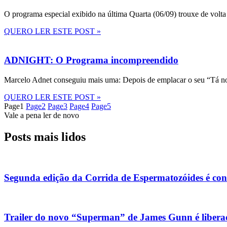
O programa especial exibido na última Quarta (06/09) trouxe de volta
QUERO LER ESTE POST »
ADNIGHT: O Programa incompreendido
Marcelo Adnet conseguiu mais uma: Depois de emplacar o seu “Tá no
QUERO LER ESTE POST »
Page
1
Page
2
Page
3
Page
4
Page
5
Vale a pena ler de novo
Posts mais lidos
Segunda edição da Corrida de Espermatozóides é co
Trailer do novo “Superman” de James Gunn é liberad