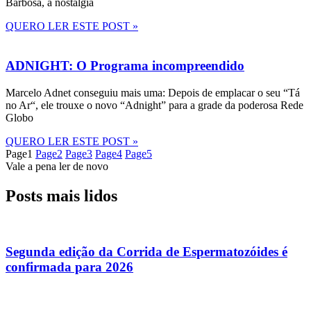
Barbosa, a nostalgia
QUERO LER ESTE POST »
ADNIGHT: O Programa incompreendido
Marcelo Adnet conseguiu mais uma: Depois de emplacar o seu “Tá
no Ar“, ele trouxe o novo “Adnight” para a grade da poderosa Rede
Globo
QUERO LER ESTE POST »
Page
1
Page
2
Page
3
Page
4
Page
5
Vale a pena ler de novo
Posts mais lidos
Segunda edição da Corrida de Espermatozóides é
confirmada para 2026