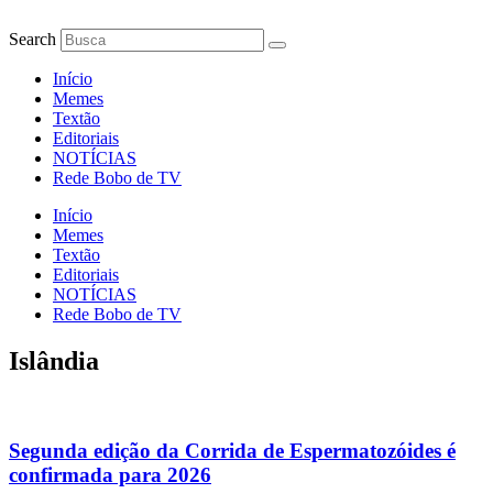
Ir
para
Search
o
conteúdo
Início
Memes
Textão
Editoriais
NOTÍCIAS
Rede Bobo de TV
Início
Memes
Textão
Editoriais
NOTÍCIAS
Rede Bobo de TV
Islândia
Segunda edição da Corrida de Espermatozóides é
confirmada para 2026