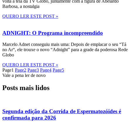
volta à tela da TV Globo, juntamente com a figura de Abelardo
Barbosa, a nostalgia
QUERO LER ESTE POST »
ADNIGHT: O Programa incompreendido
Marcelo Adnet conseguiu mais uma: Depois de emplacar o seu “Tá
no Ar“, ele trouxe o novo “Adnight” para a grade da poderosa Rede
Globo
QUERO LER ESTE POST »
Page
1
Page
2
Page
3
Page
4
Page
5
Vale a pena ler de novo
Posts mais lidos
Segunda edição da Corrida de Espermatozóides é
confirmada para 2026