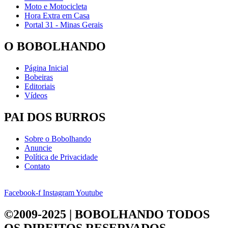
Moto e Motocicleta
Hora Extra em Casa
Portal 31 - Minas Gerais
O BOBOLHANDO
Página Inicial
Bobeiras
Editoriais
Vídeos
PAI DOS BURROS
Sobre o Bobolhando
Anuncie
Política de Privacidade
Contato
Facebook-f
Instagram
Youtube
©2009-2025 | BOBOLHANDO
TODOS
OS DIREITOS RESERVADOS.