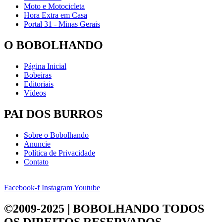
Moto e Motocicleta
Hora Extra em Casa
Portal 31 - Minas Gerais
O BOBOLHANDO
Página Inicial
Bobeiras
Editoriais
Vídeos
PAI DOS BURROS
Sobre o Bobolhando
Anuncie
Política de Privacidade
Contato
Facebook-f
Instagram
Youtube
©2009-2025 | BOBOLHANDO
TODOS
OS DIREITOS RESERVADOS.