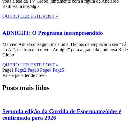
volta à tela da TV Globo, juntamente com a figura de Abelardo
Barbosa, a nostalgia
QUERO LER ESTE POST »
ADNIGHT: O Programa incompreendido
Marcelo Adnet conseguiu mais uma: Depois de emplacar o seu “Tá
no Ar“, ele trouxe o novo “Adnight” para a grade da poderosa Rede
Globo
QUERO LER ESTE POST »
Page
1
Page
2
Page
3
Page
4
Page
5
Vale a pena ler de novo
Posts mais lidos
Segunda edição da Corrida de Espermatozóides é
confirmada para 2026