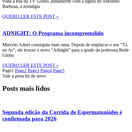
volta à tela da TV Globo, juntamente com a figura de Abelardo
Barbosa, a nostalgia
QUERO LER ESTE POST »
ADNIGHT: O Programa incompreendido
Marcelo Adnet conseguiu mais uma: Depois de emplacar o seu “Tá
no Ar“, ele trouxe o novo “Adnight” para a grade da poderosa Rede
Globo
QUERO LER ESTE POST »
Page
1
Page
2
Page
3
Page
4
Page
5
Vale a pena ler de novo
Posts mais lidos
Segunda edição da Corrida de Espermatozóides é
confirmada para 2026