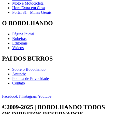
Moto e Motocicleta
Hora Extra em Casa
Portal 31 - Minas Gerais
O BOBOLHANDO
Página Inicial
Bobeiras
Editoriais
Vídeos
PAI DOS BURROS
Sobre o Bobolhando
Anuncie
Política de Privacidade
Contato
Facebook-f
Instagram
Youtube
©2009-2025 | BOBOLHANDO
TODOS
OS DIREITOS RESERVADOS.