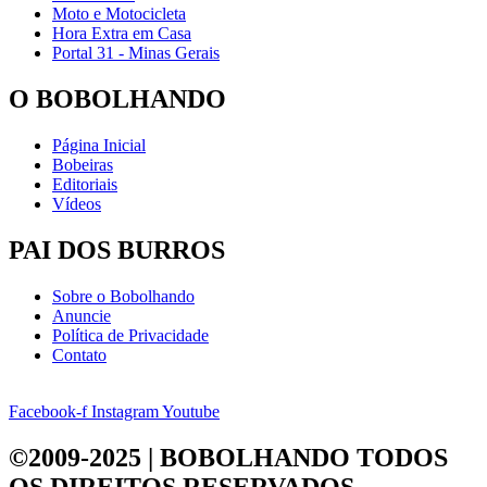
Moto e Motocicleta
Hora Extra em Casa
Portal 31 - Minas Gerais
O BOBOLHANDO
Página Inicial
Bobeiras
Editoriais
Vídeos
PAI DOS BURROS
Sobre o Bobolhando
Anuncie
Política de Privacidade
Contato
Facebook-f
Instagram
Youtube
©2009-2025 | BOBOLHANDO
TODOS
OS DIREITOS RESERVADOS.