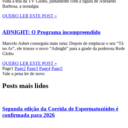
volta à tela da TV Globo, juntamente com a figura de Abelardo
Barbosa, a nostalgia
QUERO LER ESTE POST »
ADNIGHT: O Programa incompreendido
Marcelo Adnet conseguiu mais uma: Depois de emplacar o seu “Tá
no Ar“, ele trouxe o novo “Adnight” para a grade da poderosa Rede
Globo
QUERO LER ESTE POST »
Page
1
Page
2
Page
3
Page
4
Page
5
Vale a pena ler de novo
Posts mais lidos
Segunda edição da Corrida de Espermatozóides é
confirmada para 2026