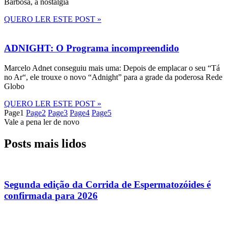
Barbosa, a nostalgia
QUERO LER ESTE POST »
ADNIGHT: O Programa incompreendido
Marcelo Adnet conseguiu mais uma: Depois de emplacar o seu “Tá
no Ar“, ele trouxe o novo “Adnight” para a grade da poderosa Rede
Globo
QUERO LER ESTE POST »
Page
1
Page
2
Page
3
Page
4
Page
5
Vale a pena ler de novo
Posts mais lidos
Segunda edição da Corrida de Espermatozóides é
confirmada para 2026