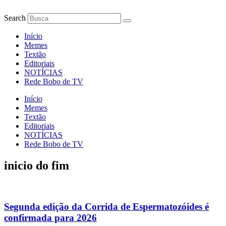
Ir
para
Search
o
conteúdo
Início
Memes
Textão
Editoriais
NOTÍCIAS
Rede Bobo de TV
Início
Memes
Textão
Editoriais
NOTÍCIAS
Rede Bobo de TV
inicio do fim
Segunda edição da Corrida de Espermatozóides é
confirmada para 2026