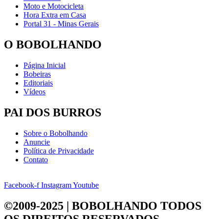
Moto e Motocicleta
Hora Extra em Casa
Portal 31 - Minas Gerais
O BOBOLHANDO
Página Inicial
Bobeiras
Editoriais
Vídeos
PAI DOS BURROS
Sobre o Bobolhando
Anuncie
Política de Privacidade
Contato
Facebook-f
Instagram
Youtube
©2009-2025 | BOBOLHANDO
TODOS
OS DIREITOS RESERVADOS.