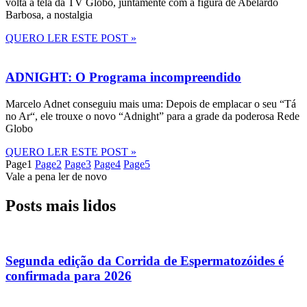
volta à tela da TV Globo, juntamente com a figura de Abelardo
Barbosa, a nostalgia
QUERO LER ESTE POST »
ADNIGHT: O Programa incompreendido
Marcelo Adnet conseguiu mais uma: Depois de emplacar o seu “Tá
no Ar“, ele trouxe o novo “Adnight” para a grade da poderosa Rede
Globo
QUERO LER ESTE POST »
Page
1
Page
2
Page
3
Page
4
Page
5
Vale a pena ler de novo
Posts mais lidos
Segunda edição da Corrida de Espermatozóides é
confirmada para 2026