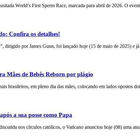
usitada World’s First Sperm Race, marcada para abril de 2026. O event
o: Confira os detalhes!
n”, dirigido por James Gunn, foi lançado hoje (15 de maio de 2025) e já
tra Mães de Bebês Reborn por plágio
bunais brasileiros, em pleno dia das mães, colocando em lados opostos do
após a sua posse como Papa
utida nos círculos católicos, o Vaticano anunciou hoje (08) uma atual