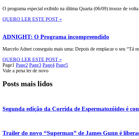
O programa especial exibido na última Quarta (06/09) trouxe de volta
QUERO LER ESTE POST »
ADNIGHT: O Programa incompreendido
Marcelo Adnet conseguiu mais uma: Depois de emplacar o seu “Tá no
QUERO LER ESTE POST »
Page
1
Page
2
Page
3
Page
4
Page
5
Vale a pena ler de novo
Posts mais lidos
Segunda edição da Corrida de Espermatozóides é co
Trailer do novo “Superman” de James Gunn é liberad