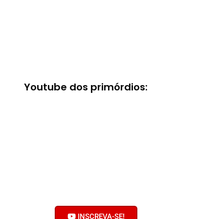
Youtube dos primórdios:
Bobolhando no
Youtube
Clique no botão e inscreva-se no
nosso canal!
Ative o sininho! Não faça serviço
pelas metades!
INSCREVA-SE!