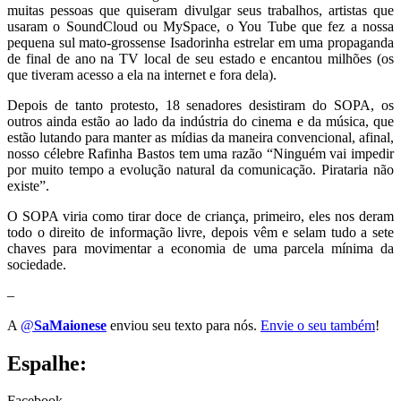
muitas pessoas que quiseram divulgar seus trabalhos, artistas que
usaram o SoundCloud ou MySpace, o You Tube que fez a nossa
pequena sul mato-grossense Isadorinha estrelar em uma propaganda
de final de ano na TV local de seu estado e encantou milhões (os
que tiveram acesso a ela na internet e fora dela).
Depois de tanto protesto, 18 senadores desistiram do SOPA, os
outros ainda estão ao lado da indústria do cinema e da música, que
estão lutando para manter as mídias da maneira convencional, afinal,
nosso célebre Rafinha Bastos tem uma razão “Ninguém vai impedir
por muito tempo a evolução natural da comunicação. Pirataria não
existe”.
O SOPA viria como tirar doce de criança, primeiro, eles nos deram
todo o direito de informação livre, depois vêm e selam tudo a sete
chaves para movimentar a economia de uma parcela mínima da
sociedade.
–
A
@
SaMaionese
enviou seu texto para nós.
Envie o seu também
!
Espalhe:
Facebook