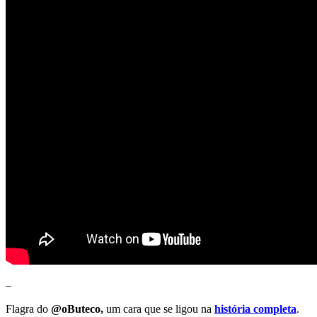
–
Flagra do
@oButeco,
um cara que se ligou na
história completa
.