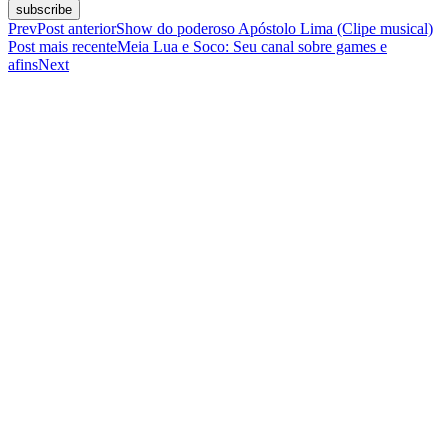
subscribe
Prev
Post anterior
Show do poderoso Apóstolo Lima (Clipe musical)
Post mais recente
Meia Lua e Soco: Seu canal sobre games e
afins
Next