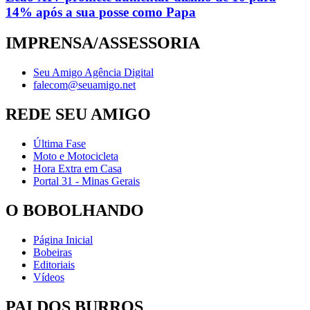
14% após a sua posse como Papa
IMPRENSA/ASSESSORIA
Seu Amigo Agência Digital
falecom@seuamigo.net
REDE SEU AMIGO
Última Fase
Moto e Motocicleta
Hora Extra em Casa
Portal 31 - Minas Gerais
O BOBOLHANDO
Página Inicial
Bobeiras
Editoriais
Vídeos
PAI DOS BURROS