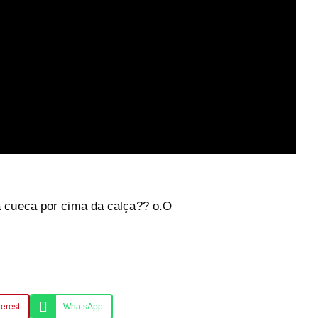
 cueca por cima da calça?? o.O
terest
WhatsApp