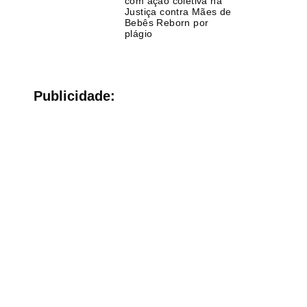
com ação coletiva na
Justiça contra Mães de
Bebês Reborn por
plágio
Publicidade: