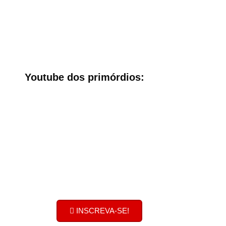
Youtube dos primórdios:
Bobolhando no
Youtube
Clique no botão e inscreva-se no
nosso canal!
Ative o sininho! Não faça serviço
pelas metades!
INSCREVA-SE!