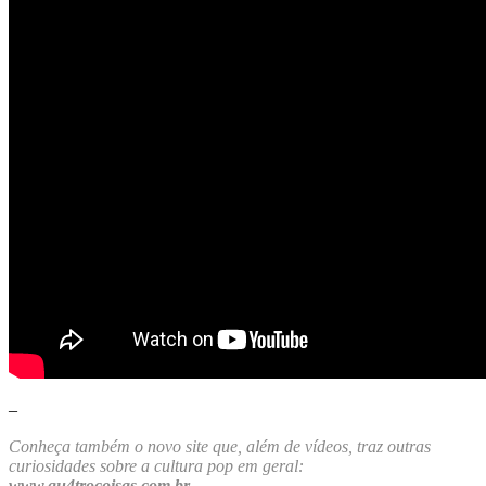
–
Conheça também o novo site que, além de vídeos, traz outras
curiosidades sobre a cultura pop em geral:
www.qu4trocoisas.com.br