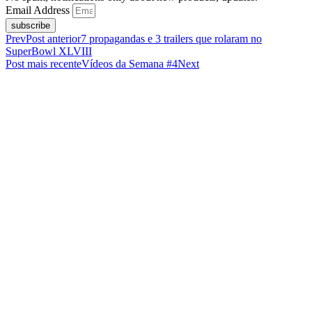
Email Address
subscribe
Prev
Post anterior
7 propagandas e 3 trailers que rolaram no
SuperBowl XLVIII
Post mais recente
Vídeos da Semana #4
Next