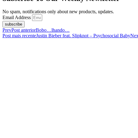
No spam, notifications only about new products, updates.
Email Address
subscribe
Prev
Post anterior
Bobo…lhando…
Post mais recente
Justin Bieber feat. Slipknot – Psychosocial Baby
Nex