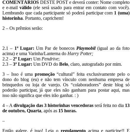
COMENTÁRIOS
DESTE POST e deverá conter: Nome completo
e e-mail
válido
(ele será usado para entrar em contato com você).
Lembrando que cada participante só poderá participar com
1 (uma)
historinha
. Portanto, caprichem!
2 – Os prêmios serão:
2.1 –
1º Lugar:
Um Par de bonecos
Playmobil
(igual ao da foto
acima) e uma Varinha/Lanterna do
Harry Potter;
2.2 –
2º Lugar:
Um
Pendrive
;
2.3 –
3º Lugar:
Um DVD do
Belo
, claro, autografado por mim.
3 – Isso é uma
promoção
“cultural” feita exclusivamente pelo o
dono do blog (eu) e não tem vínculo com nenhuma empresa de
brinquedos ou loja de varejo. Os “colaboradores” deste blog só
poderão participar, já que eles não ganham para postar aqui, mas
isso não significa que eles irão ganhar. : )
4 – A
divulgação das 3 historinhas vencedoras
será feita no dia
13
de outubro, Quarta
, após as
15 horas.
–
Então galere, é isso! Leia o
regulamento
acima e participe!! E