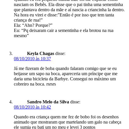
nasciam os Bebês. Ela disse que o pai tinha uma sementinha
que plantava dentro da mãe e aí nascia a criancinha la dentro.
Na hora eu virei e disse:”Então é por isso que tem tanta
criança de rua!”
Ela: “Ahn? Porque?”
Eu: “Pq deixaram cair a sementinha e ela brotou na rua
mesmo”
Keyla Chagas
disse:
08/10/2010 às 10:37
Já me fizeram de boba quando falaram comigo que se eu
beijasse um sapo na boca, apareceria um príncipe que me
daria uma bicicleta da Barbye. Consegui no máximo um
cobreiro na boca. rsrsrs
Sandro Melo da Silva
disse:
08/10/2010 às 10:42
Quando era criança quem me fez de bobo foi os desenhos
animado que mostraram que martelando um galo na cabeça
ele sumia eu bati um no meu e levei 3 pontos