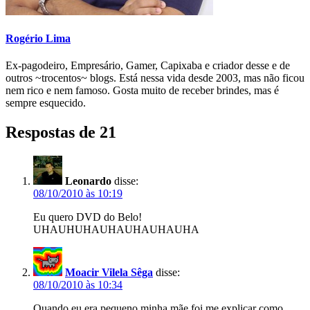
Rogério Lima
Ex-pagodeiro, Empresário, Gamer, Capixaba e criador desse e de
outros ~trocentos~ blogs. Está nessa vida desde 2003, mas não ficou
nem rico e nem famoso. Gosta muito de receber brindes, mas é
sempre esquecido.
Respostas de 21
Leonardo
disse:
08/10/2010 às 10:19
Eu quero DVD do Belo!
UHAUHUHAUHAUHAUHAUHA
Moacir Vilela Sêga
disse:
08/10/2010 às 10:34
Quando eu era pequeno minha mãe foi me explicar como