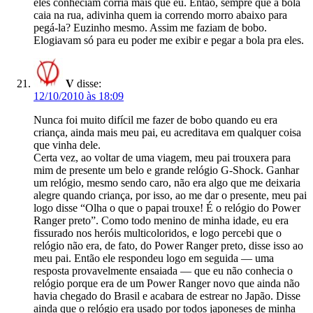
eles conheciam corria mais que eu. Então, sempre que a bola
caia na rua, adivinha quem ia correndo morro abaixo para
pegá-la? Euzinho mesmo. Assim me faziam de bobo.
Elogiavam só para eu poder me exibir e pegar a bola pra eles.
V
disse:
12/10/2010 às 18:09
Nunca foi muito difícil me fazer de bobo quando eu era
criança, ainda mais meu pai, eu acreditava em qualquer coisa
que vinha dele.
Certa vez, ao voltar de uma viagem, meu pai trouxera para
mim de presente um belo e grande relógio G-Shock. Ganhar
um relógio, mesmo sendo caro, não era algo que me deixaria
alegre quando criança, por isso, ao me dar o presente, meu pai
logo disse “Olha o que o papai trouxe! É o relógio do Power
Ranger preto”. Como todo menino de minha idade, eu era
fissurado nos heróis multicoloridos, e logo percebi que o
relógio não era, de fato, do Power Ranger preto, disse isso ao
meu pai. Então ele respondeu logo em seguida — uma
resposta provavelmente ensaiada — que eu não conhecia o
relógio porque era de um Power Ranger novo que ainda não
havia chegado do Brasil e acabara de estrear no Japão. Disse
ainda que o relógio era usado por todos japoneses de minha