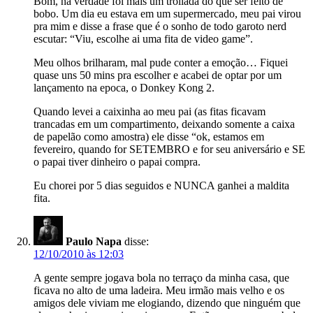
Bom, na verdade foi mais um trollada do que ser feito de
bobo. Um dia eu estava em um supermercado, meu pai virou
pra mim e disse a frase que é o sonho de todo garoto nerd
escutar: “Viu, escolhe ai uma fita de video game”.
Meu olhos brilharam, mal pude conter a emoção… Fiquei
quase uns 50 mins pra escolher e acabei de optar por um
lançamento na epoca, o Donkey Kong 2.
Quando levei a caixinha ao meu pai (as fitas ficavam
trancadas em um compartimento, deixando somente a caixa
de papelão como amostra) ele disse “ok, estamos em
fevereiro, quando for SETEMBRO e for seu aniversário e SE
o papai tiver dinheiro o papai compra.
Eu chorei por 5 dias seguidos e NUNCA ganhei a maldita
fita.
Paulo Napa
disse:
12/10/2010 às 12:03
A gente sempre jogava bola no terraço da minha casa, que
ficava no alto de uma ladeira. Meu irmão mais velho e os
amigos dele viviam me elogiando, dizendo que ninguém que