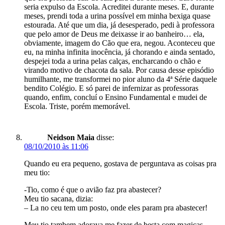
seria expulso da Escola. Acreditei durante meses. E, durante
meses, prendi toda a urina possível em minha bexiga quase
estourada. Até que um dia, já desesperado, pedi à professora
que pelo amor de Deus me deixasse ir ao banheiro… ela,
obviamente, imagem do Cão que era, negou. Aconteceu que
eu, na minha infinita inocência, já chorando e ainda sentado,
despejei toda a urina pelas calças, encharcando o chão e
virando motivo de chacota da sala. Por causa desse episódio
humilhante, me transformei no pior aluno da 4ª Série daquele
bendito Colégio. E só parei de infernizar as professoras
quando, enfim, concluí o Ensino Fundamental e mudei de
Escola. Triste, porém memorável.
Neidson Maia
disse:
08/10/2010 às 11:06
Quando eu era pequeno, gostava de perguntava as coisas pra
meu tio:
-Tio, como é que o avião faz pra abastecer?
Meu tio sacana, dizia:
– La no ceu tem um posto, onde eles param pra abastecer!
Meu tio tambem adorava me fazer de besta com magicas.