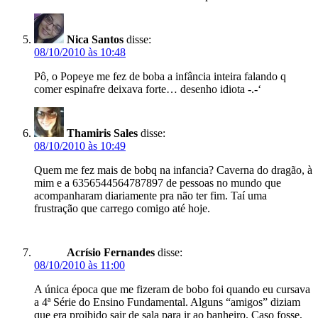
Nica Santos
disse:
08/10/2010 às 10:48
Pô, o Popeye me fez de boba a infância inteira falando q
comer espinafre deixava forte… desenho idiota -.-‘
Thamiris Sales
disse:
08/10/2010 às 10:49
Quem me fez mais de bobq na infancia? Caverna do dragão, à
mim e a 6356544564787897 de pessoas no mundo que
acompanharam diariamente pra não ter fim. Taí uma
frustração que carrego comigo até hoje.
Acrísio Fernandes
disse:
08/10/2010 às 11:00
A única época que me fizeram de bobo foi quando eu cursava
a 4ª Série do Ensino Fundamental. Alguns “amigos” diziam
que era proibido sair de sala para ir ao banheiro. Caso fosse,