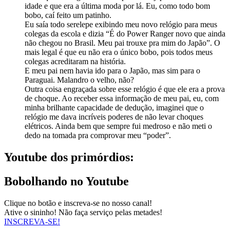
idade e que era a última moda por lá. Eu, como todo bom
bobo, caí feito um patinho.
Eu saía todo serelepe exibindo meu novo relógio para meus
colegas da escola e dizia “É do Power Ranger novo que ainda
não chegou no Brasil. Meu pai trouxe pra mim do Japão”. O
mais legal é que eu não era o único bobo, pois todos meus
colegas acreditaram na história.
E meu pai nem havia ido para o Japão, mas sim para o
Paraguai. Malandro o velho, não?
Outra coisa engraçada sobre esse relógio é que ele era a prova
de choque. Ao receber essa informação de meu pai, eu, com
minha brilhante capacidade de dedução, imaginei que o
relógio me dava incríveis poderes de não levar choques
elétricos. Ainda bem que sempre fui medroso e não meti o
dedo na tomada pra comprovar meu “poder”.
Youtube dos primórdios:
Bobolhando no Youtube
Clique no botão e inscreva-se no nosso canal!
Ative o sininho! Não faça serviço pelas metades!
INSCREVA-SE!