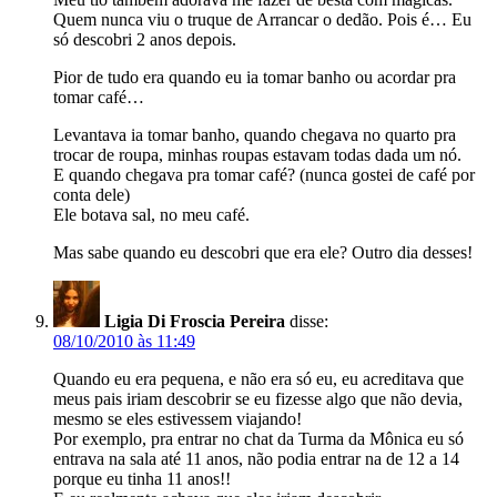
Quem nunca viu o truque de Arrancar o dedão. Pois é… Eu
só descobri 2 anos depois.
Pior de tudo era quando eu ia tomar banho ou acordar pra
tomar café…
Levantava ia tomar banho, quando chegava no quarto pra
trocar de roupa, minhas roupas estavam todas dada um nó.
E quando chegava pra tomar café? (nunca gostei de café por
conta dele)
Ele botava sal, no meu café.
Mas sabe quando eu descobri que era ele? Outro dia desses!
Ligia Di Froscia Pereira
disse:
08/10/2010 às 11:49
Quando eu era pequena, e não era só eu, eu acreditava que
meus pais iriam descobrir se eu fizesse algo que não devia,
mesmo se eles estivessem viajando!
Por exemplo, pra entrar no chat da Turma da Mônica eu só
entrava na sala até 11 anos, não podia entrar na de 12 a 14
porque eu tinha 11 anos!!