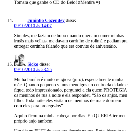
Tomara que ganhe o CD do Belo! #Mentira =)
Juninho Cozendey
disse:
09/10/2010 às 14:07
Simples, me faziam de bobo quando queriam comer minhas
irmãs mais velhas, me davam carrinho de rolimã e pediam pra
entregar cartinha falando que era convite de aniversário.
Sicko
disse:
09/10/2010 às 23:55
Minha família é muito religiosa (juro), especialmente minha
mãe. Quando pequeno vi uns mendigos no centro da cidade e
fiquei todo impressionado, perguntei a ela quem PROTEGIA
os meninos de rua a noite e ela respondeu “São os anjos, meu
filho. Toda noite eles visitam os meninos de rua e dormem
com eles para protege-los”.
Aquilo ficou na minha cabeça por dias. Eu QUERIA ter meu
próprio anjo também.
Um dia eu FUGI de casa pra dormir na rua. Botei biscoito na