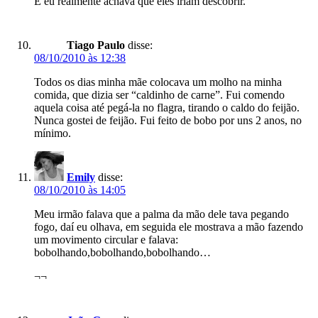
E eu realmente achava que eles iriam descobrir.
Tiago Paulo
disse:
08/10/2010 às 12:38
Todos os dias minha mãe colocava um molho na minha
comida, que dizia ser “caldinho de carne”. Fui comendo
aquela coisa até pegá-la no flagra, tirando o caldo do feijão.
Nunca gostei de feijão. Fui feito de bobo por uns 2 anos, no
mínimo.
Emily
disse:
08/10/2010 às 14:05
Meu irmão falava que a palma da mão dele tava pegando
fogo, daí eu olhava, em seguida ele mostrava a mão fazendo
um movimento circular e falava:
bobolhando,bobolhando,bobolhando…
¬¬