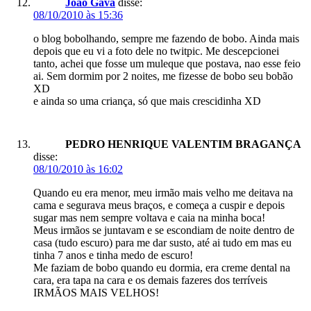
João Gava
disse:
08/10/2010 às 15:36
o blog bobolhando, sempre me fazendo de bobo. Ainda mais
depois que eu vi a foto dele no twitpic. Me descepcionei
tanto, achei que fosse um muleque que postava, nao esse feio
ai. Sem dormim por 2 noites, me fizesse de bobo seu bobão
XD
e ainda so uma criança, só que mais crescidinha XD
PEDRO HENRIQUE VALENTIM BRAGANÇA
disse:
08/10/2010 às 16:02
Quando eu era menor, meu irmão mais velho me deitava na
cama e segurava meus braços, e começa a cuspir e depois
sugar mas nem sempre voltava e caia na minha boca!
Meus irmãos se juntavam e se escondiam de noite dentro de
casa (tudo escuro) para me dar susto, até ai tudo em mas eu
tinha 7 anos e tinha medo de escuro!
Me faziam de bobo quando eu dormia, era creme dental na
cara, era tapa na cara e os demais fazeres dos terríveis
IRMÃOS MAIS VELHOS!