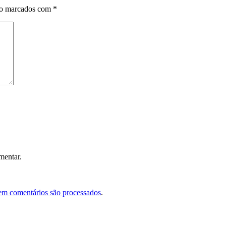
ão marcados com
*
mentar.
em comentários são processados
.