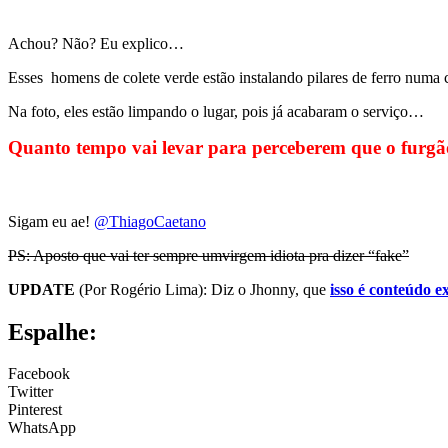
Achou? Não? Eu explico…
Esses homens de colete verde estão instalando pilares de ferro numa 
Na foto, eles estão limpando o lugar, pois já acabaram o serviço…
Quanto tempo vai levar para perceberem que o furgão
Sigam eu ae!
@ThiagoCaetano
PS: Aposto que vai ter sempre umvirgem idiota pra dizer “fake”
UPDATE
(Por Rogério Lima): Diz o Jhonny, que
isso é conteúdo e
Espalhe:
Facebook
Twitter
Pinterest
WhatsApp