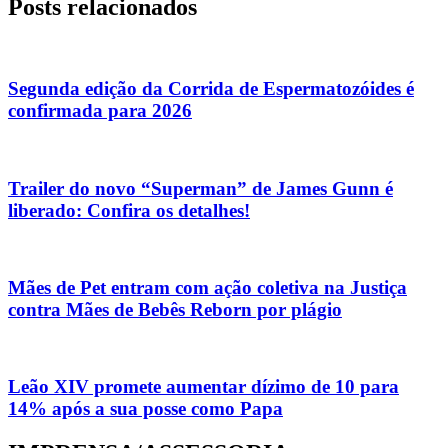
Posts relacionados
Segunda edição da Corrida de Espermatozóides é
confirmada para 2026
Trailer do novo “Superman” de James Gunn é
liberado: Confira os detalhes!
Mães de Pet entram com ação coletiva na Justiça
contra Mães de Bebês Reborn por plágio
Leão XIV promete aumentar dízimo de 10 para
14% após a sua posse como Papa