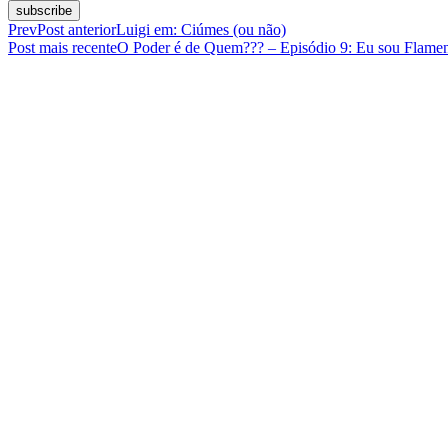
subscribe
Prev
Post anterior
Luigi em: Ciúmes (ou não)
Post mais recente
O Poder é de Quem??? – Episódio 9: Eu sou Flamen