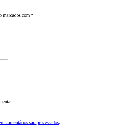
ão marcados com
*
mentar.
em comentários são processados
.