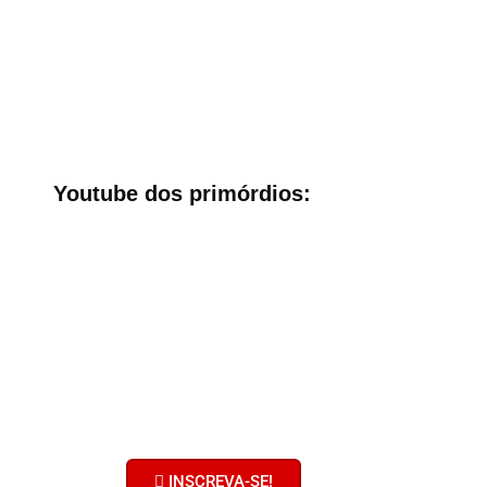
Youtube dos primórdios:
Bobolhando no
Youtube
Clique no botão e inscreva-se no
nosso canal!
Ative o sininho! Não faça serviço
pelas metades!
INSCREVA-SE!