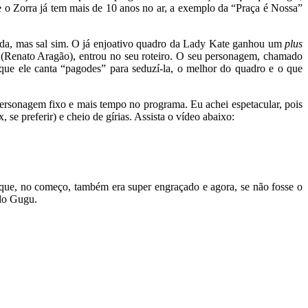
ue o Zorra já tem mais de 10 anos no ar, a exemplo da “Praça é Nossa”
ada, mas sal sim. O já enjoativo quadro da Lady Kate ganhou um
plus
i
(Renato Aragão), entrou no seu roteiro. O seu personagem, chamado
e ele canta “pagodes” para seduzí-la, o melhor do quadro e o que
ersonagem fixo e mais tempo no programa. Eu achei espetacular, pois
e preferir) e cheio de gírias. Assista o vídeo abaixo:
que, no começo, também era super engraçado e agora, se não fosse o
 do Gugu.