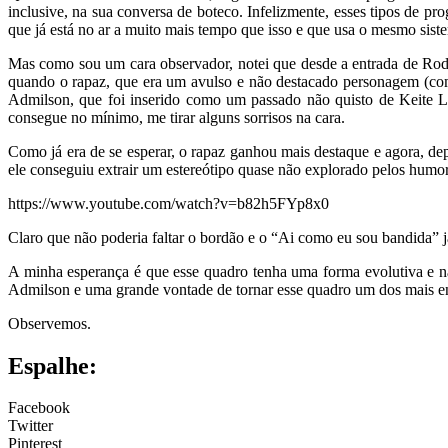
inclusive, na sua conversa de boteco. Infelizmente, esses tipos de p
que já está no ar a muito mais tempo que isso e que usa o mesmo sist
Mas como sou um cara observador, notei que desde a entrada de Rod
quando o rapaz, que era um avulso e não destacado personagem (co
Admilson, que foi inserido como um passado não quisto de Keite 
consegue no mínimo, me tirar alguns sorrisos na cara.
Como já era de se esperar, o rapaz ganhou mais destaque e agora, d
ele conseguiu extrair um estereótipo quase não explorado pelos humori
https://www.youtube.com/watch?v=b82h5FYp8x0
Claro que não poderia faltar o bordão e o “Ai como eu sou bandida”
A minha esperança é que esse quadro tenha uma forma evolutiva e n
Admilson e uma grande vontade de tornar esse quadro um dos mais eng
Observemos.
Espalhe:
Facebook
Twitter
Pinterest