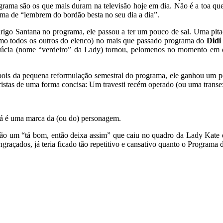
rograma são os que mais duram na televisão hoje em dia. Não é a toa q
ema de “lembrem do bordão besta no seu dia a dia”.
rigo Santana no programa, ele passou a ter um pouco de sal. Uma pit
mo todos os outros do elenco) no mais que passado programa do
Did
Lúcia (nome “verdeiro” da Lady) tornou, pelomenos no momento em qu
epois da pequena reformulação semestral do programa, ele ganhou um p
stas de uma forma concisa: Um travesti recém operado (ou uma transex, s
 já é uma marca da (ou do) personagem.
ão um “tá bom, então deixa assim” que caiu no quadro da Lady Kate 
raçados, já teria ficado tão repetitivo e cansativo quanto o Programa