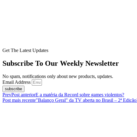
Get The Latest Updates
Subscribe To Our Weekly Newsletter
No spam, notifications only about new products, updates.
Email Address
subscribe
Prev
Post anterior
E a matéria da Record sobre games violentos?
Post mais recente
"Balanço Geral" da TV aberta no Brasil – 2ª Edição