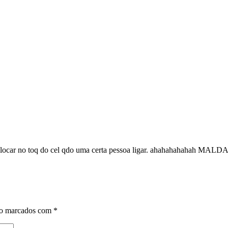
m colocar no toq do cel qdo uma certa pessoa ligar. ahahahahaha
ão marcados com
*