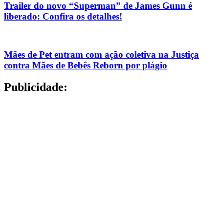
Trailer do novo “Superman” de James Gunn é
liberado: Confira os detalhes!
Mães de Pet entram com ação coletiva na Justiça
contra Mães de Bebês Reborn por plágio
Publicidade: