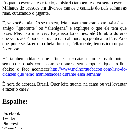
Enquanto escrevia este texto, a história também estava sendo escrita.
Milhares de pessoas em diversos cantos e capitais do país saíram às
ruas, cutucando o gigante.
E, se você ainda não se mexeu, leia novamente este texto, vá até seu
amigo “ignorante” ou “alienígena” e explique o que ele tem que
fazer. Mas não uma vez. Faça isso todo mês, até Outubro do ano
que vem. 2014 pode ser o ano da real mudança política no País. Ano
que pode se fazer uma bela limpa e, felizmente, temos tempo para
fazer isso.
Há também cidades que irão ter passeatas e protestos durante a
semana e o país conta com seu suor e seu tempo. Clique no link
abaixo e faça acontecer:
http://www.melhorquebacon.com/lista-de-
cidades-que-terao-manifestacoes-durante-essa-semana/
É hora de acordar, Brasil. Quer leite quente na cama ou vai levantar
e fazer o café?
Espalhe:
Facebook
Twitter
Pinterest
WhatsApp