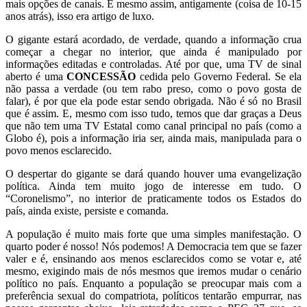
mais opções de canais. E mesmo assim, antigamente (coisa de 10-15
anos atrás), isso era artigo de luxo.
O gigante estará acordado, de verdade, quando a informação crua
começar a chegar no interior, que ainda é manipulado por
informações editadas e controladas. Até por que, uma TV de sinal
aberto é uma
CONCESSÃO
cedida pelo Governo Federal. Se ela
não passa a verdade (ou tem rabo preso, como o povo gosta de
falar), é por que ela pode estar sendo obrigada. Não é só no Brasil
que é assim. E, mesmo com isso tudo, temos que dar graças a Deus
que não tem uma TV Estatal como canal principal no país (como a
Globo é), pois a informação iria ser, ainda mais, manipulada para o
povo menos esclarecido.
O despertar do gigante se dará quando houver uma evangelização
política. Ainda tem muito jogo de interesse em tudo. O
“Coronelismo”, no interior de praticamente todos os Estados do
país, ainda existe, persiste e comanda.
A população é muito mais forte que uma simples manifestação. O
quarto poder é nosso! Nós podemos! A Democracia tem que se fazer
valer e é, ensinando aos menos esclarecidos como se votar e, até
mesmo, exigindo mais de nós mesmos que iremos mudar o cenário
político no país. Enquanto a população se preocupar mais com a
preferência sexual do compatriota, políticos tentarão empurrar, nas