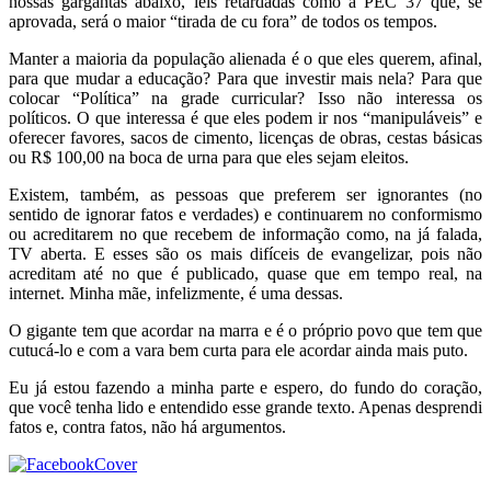
nossas gargantas abaixo, leis retardadas como a PEC 37 que, se
aprovada, será o maior “tirada de cu fora” de todos os tempos.
Manter a maioria da população alienada é o que eles querem, afinal,
para que mudar a educação? Para que investir mais nela? Para que
colocar “Política” na grade curricular? Isso não interessa os
políticos. O que interessa é que eles podem ir nos “manipuláveis” e
oferecer favores, sacos de cimento, licenças de obras, cestas básicas
ou R$ 100,00 na boca de urna para que eles sejam eleitos.
Existem, também, as pessoas que preferem ser ignorantes (no
sentido de ignorar fatos e verdades) e continuarem no conformismo
ou acreditarem no que recebem de informação como, na já falada,
TV aberta. E esses são os mais difíceis de evangelizar, pois não
acreditam até no que é publicado, quase que em tempo real, na
internet. Minha mãe, infelizmente, é uma dessas.
O gigante tem que acordar na marra e é o próprio povo que tem que
cutucá-lo e com a vara bem curta para ele acordar ainda mais puto.
Eu já estou fazendo a minha parte e espero, do fundo do coração,
que você tenha lido e entendido esse grande texto. Apenas desprendi
fatos e, contra fatos, não há argumentos.