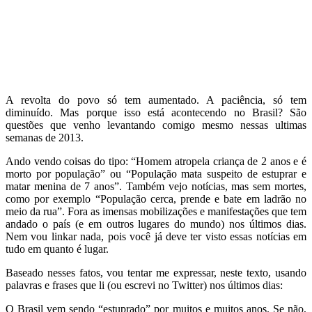
A revolta do povo só tem aumentado. A paciência, só tem
diminuído. Mas porque isso está acontecendo no Brasil? São
questões que venho levantando comigo mesmo nessas ultimas
semanas de 2013.
Ando vendo coisas do tipo: “Homem atropela criança de 2 anos e é
morto por população” ou “População mata suspeito de estuprar e
matar menina de 7 anos”. Também vejo notícias, mas sem mortes,
como por exemplo “População cerca, prende e bate em ladrão no
meio da rua”. Fora as imensas mobilizações e manifestações que tem
andado o país (e em outros lugares do mundo) nos últimos dias.
Nem vou linkar nada, pois você já deve ter visto essas notícias em
tudo em quanto é lugar.
Baseado nesses fatos, vou tentar me expressar, neste texto, usando
palavras e frases que li (ou escrevi no Twitter) nos últimos dias:
O Brasil vem sendo “estuprado” por muitos e muitos anos. Se não,