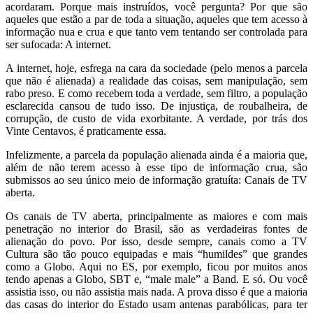
acordaram. Porque mais instruídos, você pergunta? Por que são
aqueles que estão a par de toda a situação, aqueles que tem acesso à
informação nua e crua e que tanto vem tentando ser controlada para
ser sufocada: A internet.
A internet, hoje, esfrega na cara da sociedade (pelo menos a parcela
que não é alienada) a realidade das coisas, sem manipulação, sem
rabo preso. E como recebem toda a verdade, sem filtro, a população
esclarecida cansou de tudo isso. De injustiça, de roubalheira, de
corrupção, de custo de vida exorbitante. A verdade, por trás dos
Vinte Centavos, é praticamente essa.
Infelizmente, a parcela da população alienada ainda é a maioria que,
além de não terem acesso à esse tipo de informação crua, são
submissos ao seu único meio de informação gratuíta: Canais de TV
aberta.
Os canais de TV aberta, principalmente as maiores e com mais
penetração no interior do Brasil, são as verdadeiras fontes de
alienação do povo. Por isso, desde sempre, canais como a TV
Cultura são tão pouco equipadas e mais “humildes” que grandes
como a Globo. Aqui no ES, por exemplo, ficou por muitos anos
tendo apenas a Globo, SBT e, “male male” a Band. E só. Ou você
assistia isso, ou não assistia mais nada. A prova disso é que a maioria
das casas do interior do Estado usam antenas parabólicas, para ter