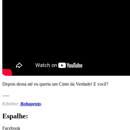
Depois dessa até eu queria um Cinto da Verdade! E você?
___
Kibeline:
Bobagento
.
Espalhe:
Facebook