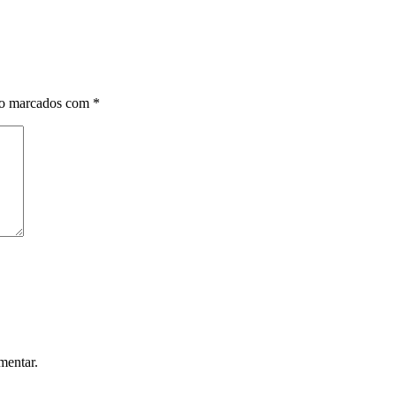
ão marcados com
*
mentar.