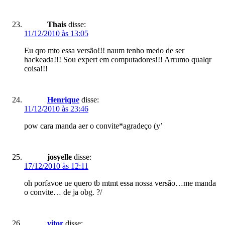
Thais
disse:
11/12/2010 às 13:05
Eu qro mto essa versão!!! naum tenho medo de ser
hackeada!!! Sou expert em computadores!!! Arrumo qualqr
coisa!!!
Henrique
disse:
11/12/2010 às 23:46
pow cara manda aer o convite*agradeço (y’
josyelle
disse:
17/12/2010 às 12:11
oh porfavoe ue quero tb mtmt essa nossa versão…me manda
o convite… de ja obg. ?/
vitor
disse: