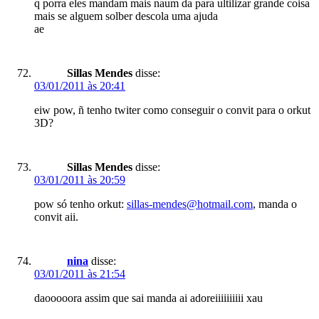
q porra eles mandam mais naum da para ultilizar grande coisa
mais se alguem solber descola uma ajuda
ae
Sillas Mendes
disse:
03/01/2011 às 20:41
eiw pow, ñ tenho twiter como conseguir o convit para o orkut
3D?
Sillas Mendes
disse:
03/01/2011 às 20:59
pow só tenho orkut:
sillas-mendes@hotmail.com
, manda o
convit aii.
nina
disse:
03/01/2011 às 21:54
daooooora assim que sai manda ai adoreiiiiiiiiii xau