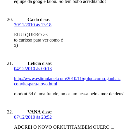
equipe da google falou. Só tem bobo acreditando!
Carlo
disse:
30/11/2010 às 13:18
EUU QUERO ><
to curioso para ver como é
x)
Letícia
disse:
04/12/2010 às 00:13
http://www.estimulanet.com/2010/11/golpe-como-ganhar-
convite-para-novo.html
o orkut 3d é uma fraude, nn caiam nessa pelo amor de deus!
VANA
disse:
07/12/2010 às 23:52
ADOREI O NOVO ORKUT!TAMBEM QUERO 1.