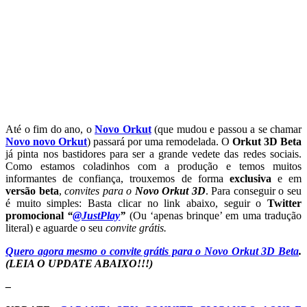
Até o fim do ano, o
Novo Orkut
(que mudou e passou a se chamar
Novo novo Orkut
) passará por uma remodelada. O
Orkut 3D Beta
já pinta nos bastidores para ser a grande vedete das redes sociais.
Como estamos coladinhos com a produção e temos muitos
informantes de confiança, trouxemos de forma
exclusiva
e em
versão beta
,
convites para o
Novo Orkut 3D
. Para conseguir o seu
é muito simples: Basta clicar no link abaixo, seguir o
Twitter
promocional
“
@JustPlay
”
(Ou ‘apenas brinque’ em uma tradução
literal) e aguarde o seu
convite grátis.
Quero agora mesmo o convite grátis para o Novo Orkut 3D Beta
.
(LEIA O UPDATE ABAIXO!!!)
–